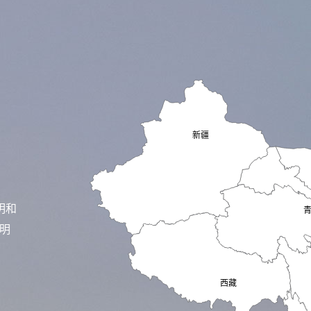
明和
照明